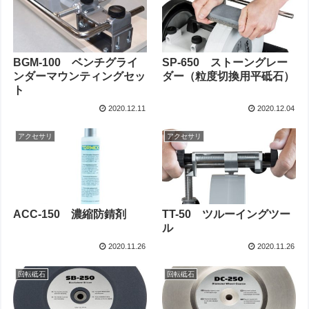
BGM-100 ベンチグライ
SP-650 ストーングレー
ンダーマウンティングセッ
ダー（粒度切換用平砥石）
ト
2020.12.11
2020.12.04
アクセサリ
アクセサリ
ACC-150 濃縮防錆剤
TT-50 ツルーイングツー
ル
2020.11.26
2020.11.26
回転砥石
回転砥石