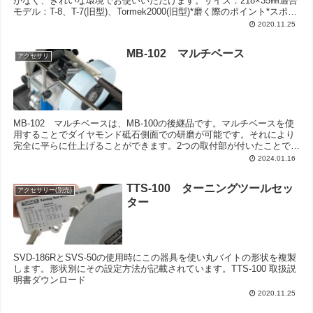
がなく、きれいな環境でお使いいただけます。サイズ：218×35㎜適合
モデル：T-8、T-7(旧型)、Tormek2000(旧型)*磨く際のポイント*スポン
ジや布で仕上げホイールを...
2020.11.25
MB-102 マルチベース
アクセサリ
MB-102 マルチベースは、MB-100の後継品です。マルチベースを使
用することでダイヤモンド砥石側面での研磨が可能です。それにより
完全に平らに仕上げることができます。2つの取付部が付いたことで機
械の前でユニバーサルサポートを垂直に取り付...
2024.01.16
TTS-100 ターニングツールセッ
アクセサリー(別売)
ター
SVD-186RとSVS-50の使用時にこの器具を使い丸バイトの形状を複製
します。形状別にその設定方法が記載されています。TTS-100 取扱説
明書ダウンロード
2020.11.25