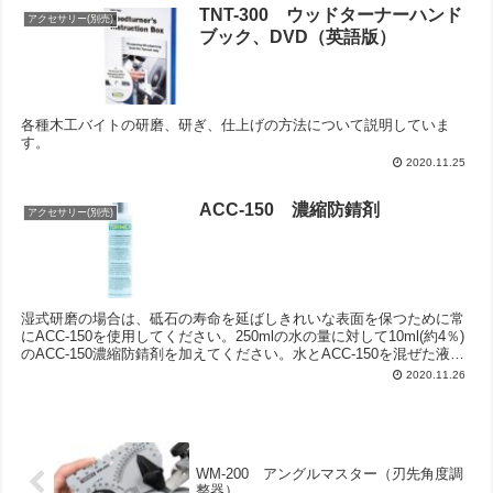
TNT-300 ウッドターナーハンド
アクセサリー(別売)
ブック、DVD（英語版）
各種木工バイトの研磨、研ぎ、仕上げの方法について説明していま
す。
2020.11.25
ACC-150 濃縮防錆剤
アクセサリー(別売)
湿式研磨の場合は、砥石の寿命を延ばしきれいな表面を保つために常
にACC-150を使用してください。250mlの水の量に対して10ml(約4％)
のACC-150濃縮防錆剤を加えてください。水とACC-150を混ぜた液体
を長時間放置する際は忘れ...
2020.11.26
WM-200 アングルマスター（刃先角度調
整器）