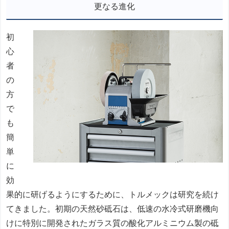
更なる進化
初
心
者
の
方
で
も
簡
単
に
効
果的に研げるようにするために、トルメックは研究を続け
てきました。初期の天然砂砥石は、低速の水冷式研磨機向
けに特別に開発されたガラス質の酸化アルミニウム製の砥