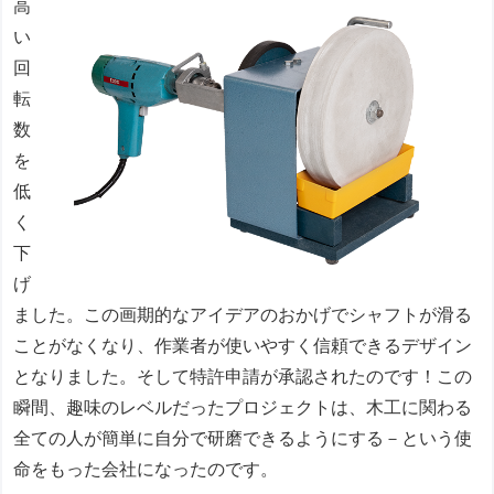
高
い
回
転
数
を
低
く
下
げ
ました。この画期的なアイデアのおかげでシャフトが滑る
ことがなくなり、作業者が使いやすく信頼できるデザイン
となりました。そして特許申請が承認されたのです！この
瞬間、趣味のレベルだったプロジェクトは、木工に関わる
全ての人が簡単に自分で研磨できるようにする－という使
命をもった会社になったのです。