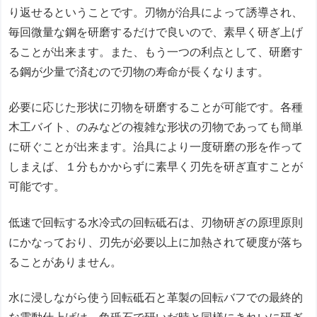
り返せるということです。刃物が治具によって誘導され、
毎回微量な鋼を研磨するだけで良いので、素早く研ぎ上げ
ることが出来ます。また、もう一つの利点として、研磨す
る鋼が少量で済むので刃物の寿命が長くなります。
必要に応じた形状に刃物を研磨することが可能です。各種
木工バイト、のみなどの複雑な形状の刃物であっても簡単
に研ぐことが出来ます。治具により一度研磨の形を作って
しまえば、１分もかからずに素早く刃先を研ぎ直すことが
可能です。
低速で回転する水冷式の回転砥石は、刃物研ぎの原理原則
にかなっており、刃先が必要以上に加熱されて硬度が落ち
ることがありません。
水に浸しながら使う回転砥石と革製の回転バフでの最終的